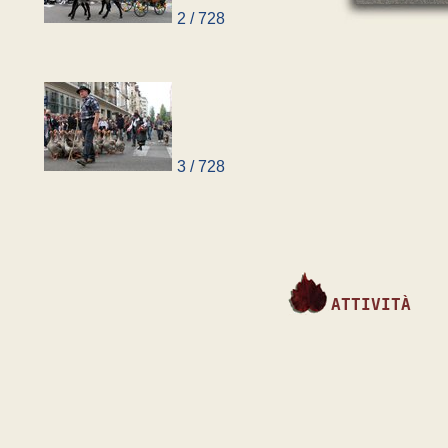
2 / 728
3 / 728
4 / 728
ATTIVITÀ
5 / 728